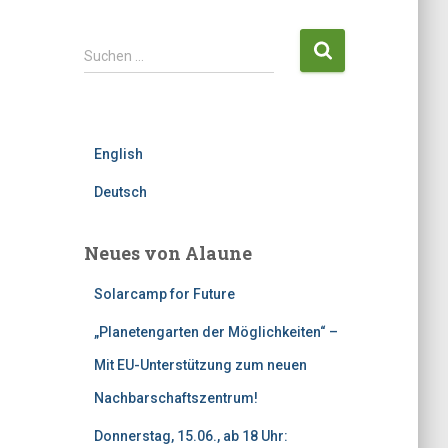
S
Suchen …
u
c
h
e
English
n
n
Deutsch
a
c
h
Neues von Alaune
:
Solarcamp for Future
„Planetengarten der Möglichkeiten“ –
Mit EU-Unterstützung zum neuen
Nachbarschaftszentrum!
Donnerstag, 15.06., ab 18 Uhr: