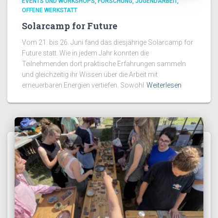
EVENTS UND WORKSHOPS
FORSCHUNG
JUGENDARBEIT
OFFENE WERKSTATT
Solarcamp for Future
Vom 21. bis 26. Juni fand das diesjährige Solarcamp for
Future statt. Wie in jedem Jahr konnten die
Teilnehmenden dort praktische Erfahrungen sammeln
und gleichzeitig ihr Wissen über die Arbeit mit
erneuerbaren Energien vertiefen. Sowohl
Weiterlesen