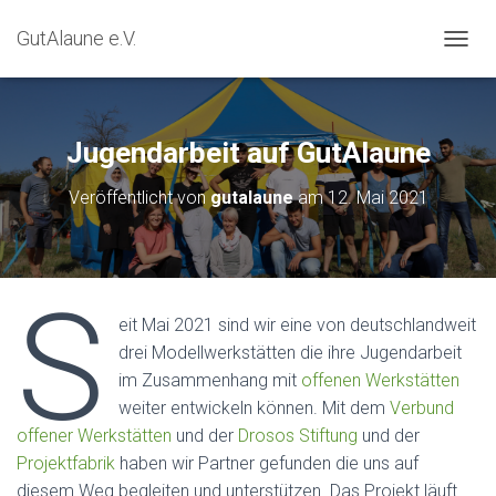
GutAlaune e.V.
NAVIG
Jugendarbeit auf GutAlaune
Veröffentlicht von
gutalaune
am
12. Mai 2021
S
eit Mai 2021 sind wir eine von deutschlandweit
drei Modellwerkstätten die ihre Jugendarbeit
im Zusammenhang mit
offenen Werkstätten
weiter entwickeln können. Mit dem
Verbund
offener Werkstätten
und der
Drosos Stiftung
und der
Projektfabrik
haben wir Partner gefunden die uns auf
diesem Weg begleiten und unterstützen. Das Projekt läuft