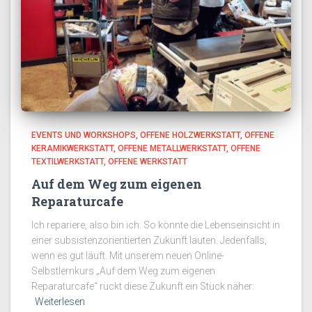
EVENTS UND WORKSHOPS
OFFENE HOLZWERKSTATT
OFFENE
KERAMIKWERKSTATT
OFFENE METALLWERKSTATT
OFFENE
TEXTILWERKSTATT
OFFENE WERKSTATT
Auf dem Weg zum eigenen
Reparaturcafe
Ich repariere, also bin ich. So könnte die Lebenseinsicht in
einer subsistenzorientierten Zukunft lauten. Jedenfalls,
wenn es gut läuft. Mit unserem neuen Online-
Selbstlernkurs „Auf dem Weg zum eigenen
Reparaturcafe“ rückt diese Zukunft ein Stück näher:
Weiterlesen