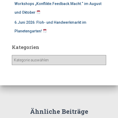
Workshops „Konflikte.Feedback.Macht.“ im August
und Oktober
6.Juni 2026: Floh- und Handwerkmarkt im
Planetengarten!
Kategorien
K
a
t
e
g
o
r
i
e
Ähnliche Beiträge
n