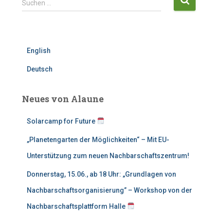
Suchen …
u
c
h
e
English
n
n
Deutsch
a
c
h
Neues von Alaune
:
Solarcamp for Future
„Planetengarten der Möglichkeiten“ – Mit EU-
Unterstützung zum neuen Nachbarschaftszentrum!
Donnerstag, 15.06., ab 18 Uhr: „Grundlagen von
Nachbarschaftsorganisierung” – Workshop von der
Nachbarschaftsplattform Halle