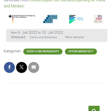
und Medien
:
9. Juli 2022
10. Juli 2022
from
to
Scheduled
Events und Workshops
Offene Werkstatt
Kategorien:
EVENTS UND WORKSHOPS
OFFENE WERKSTATT
S