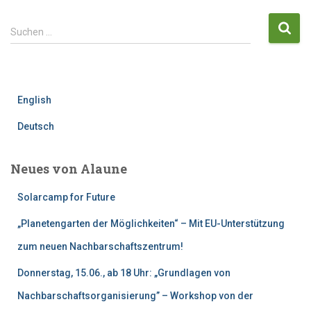
S
Suchen …
u
c
h
e
English
n
n
Deutsch
a
c
h
Neues von Alaune
:
Solarcamp for Future
„Planetengarten der Möglichkeiten“ – Mit EU-Unterstützung
zum neuen Nachbarschaftszentrum!
Donnerstag, 15.06., ab 18 Uhr: „Grundlagen von
Nachbarschaftsorganisierung” – Workshop von der