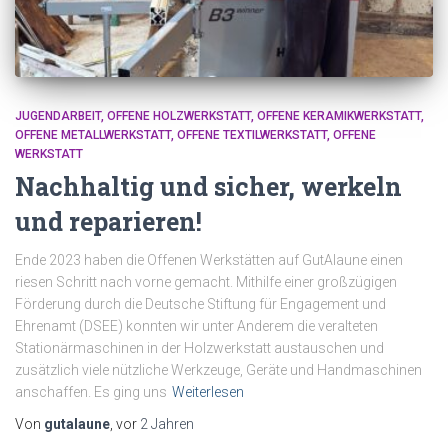
JUGENDARBEIT
OFFENE HOLZWERKSTATT
OFFENE KERAMIKWERKSTATT
OFFENE METALLWERKSTATT
OFFENE TEXTILWERKSTATT
OFFENE
WERKSTATT
Nachhaltig und sicher, werkeln
und reparieren!
Ende 2023 haben die Offenen Werkstätten auf GutAlaune einen
riesen Schritt nach vorne gemacht. Mithilfe einer großzügigen
Förderung durch die Deutsche Stiftung für Engagement und
Ehrenamt (DSEE) konnten wir unter Anderem die veralteten
Stationärmaschinen in der Holzwerkstatt austauschen und
zusätzlich viele nützliche Werkzeuge, Geräte und Handmaschinen
anschaffen. Es ging uns
Weiterlesen
Von
gutalaune
, vor
2 Jahren