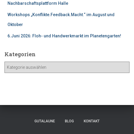
Nachbarschaftsplattform Halle
Workshops „Konflikte.Feedback.Macht.“ im August und
Oktober
6.Juni 2026: Floh- und Handwerkmarkt im Planetengarten!
Kategorien
K
a
t
e
g
o
r
i
e
GUTALAUNE
BLOG
KONTAKT
n